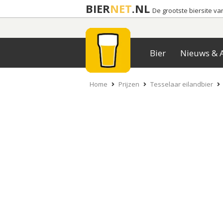
BIER
NET
.NL
De grootste biersite v
Bier
Nieuws & A
Home
Prijzen
Tesselaar eilandbier