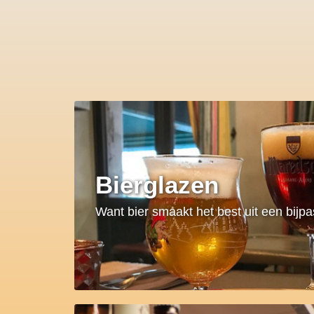
Bierglazen
Want bier smaakt het best uit een bijp