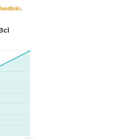
landbiêr
.
3cl