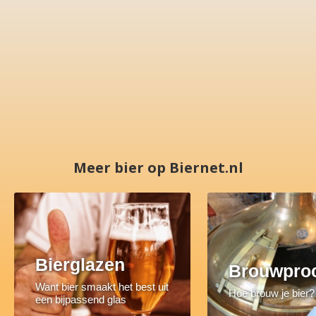
Meer bier op Biernet.nl
Bierglazen
Brouwpro
Want bier smaakt het best uit
Hoe brouw je bier?
een bijpassend glas