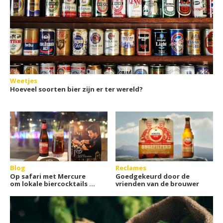
Weetjes
Hoeveel soorten bier zijn er ter wereld?
Blog
Reclames
Op safari met Mercure
Goedgekeurd door de
om lokale biercocktails te
vrienden van de brouwer
ontdekken