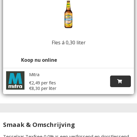
Fles á 0,30 liter
Koop nu online
Mitra
€2,49 per fles
€8,30 per liter
Smaak & Omschrijving
Tesselaar Texfree 0.0% is een verfrissend en dorstlessend