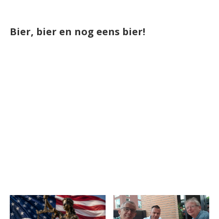
Bier, bier en nog eens bier!