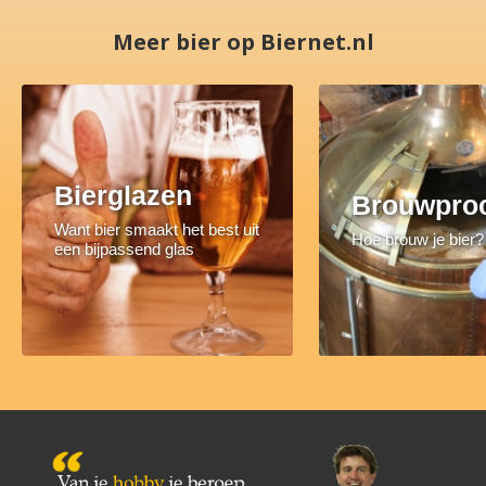
Meer bier op Biernet.nl
Bierglazen
Brouwpro
Want bier smaakt het best uit
Hoe brouw je bier?
een bijpassend glas