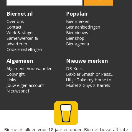
Verification code:
4285
Biernet.nl
Populair
Over ons
Bier merken
Contact
Bier aanbiedingen
Werk & stages
Bier nieuws
Samenwerken &
Bier shop
adverteren
Bier agenda
Cookie instellingen
Algemeen
Nieuwe merken
Algemene Voorwaarden
DB Kriek
Copyright
Baxbier Smash or Pass:
Links
Strata
Uiltje Take my Horse to
Jouw eigen account
the Hotel Room
Muifel 2 Guys 2 Barrels
Nieuwsbrief
Biernet is alleen voor 18 jaar en ouder. Biernet bevat affiliate