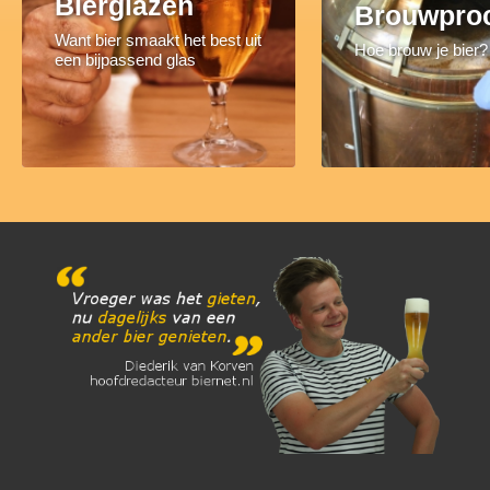
Bierglazen
Brouwpro
Want bier smaakt het best uit
Hoe brouw je bier?
een bijpassend glas