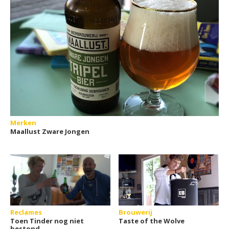
Merken
Maallust Zware Jongen
Reclames
Brouwerij
Toen Tinder nog niet
Taste of the Wolve
bestond