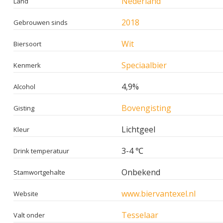
Nederland
Land
2018
Gebrouwen sinds
Wit
Biersoort
Speciaalbier
Kenmerk
4,9%
Alcohol
Bovengisting
Gisting
Lichtgeel
Kleur
3-4 ℃
Drink temperatuur
Onbekend
Stamwortgehalte
www.biervantexel.nl
Website
Tesselaar
Valt onder