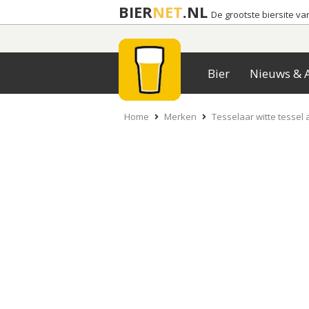
BIER
NET
.NL
De grootste biersite v
Bier
Nieuws & A
Home
Merken
Tesselaar witte tessel 