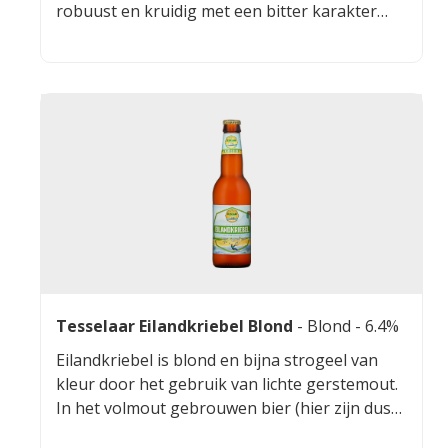
robuust en kruidig met een bitter karakter
door de gebruikte hoppen. Deze Tripel heeft
een volmondige, bittere afdronk met een licht
zoete fruitigheid.
Tesselaar Eilandkriebel Blond
-
Blond
- 6.4%
Eilandkriebel is blond en bijna strogeel van
kleur door het gebruik van lichte gerstemout.
In het volmout gebrouwen bier (hier zijn dus
geen suikers aan toegevoegd) proef je de