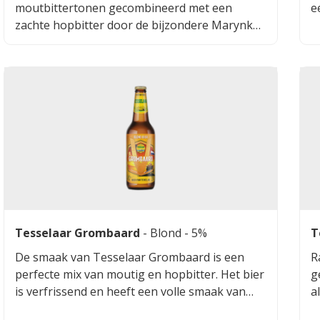
moutbittertonen gecombineerd met een
e
zachte hopbitter door de bijzondere Marynka
t
hop. Een klein zoetje maakt een fluweelzachte
afdronk.
Tesselaar Grombaard
-
Blond
- 5%
T
De smaak van Tesselaar Grombaard is een
R
perfecte mix van moutig en hopbitter. Het bier
g
is verfrissend en heeft een volle smaak van
a
gerstemout, tarwemout en vier verschillende
v