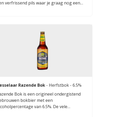
en verfrissend pils waar je graag nog een
weede glas van bestelt.
esselaar Razende Bok
-
Herfstbok
- 6.5%
azende Bok is een origineel ondergistend
ebrouwen bokbier met een
lcoholpercentage van 6.5%. De vele
erschillende geroosterde moutsoorten geven