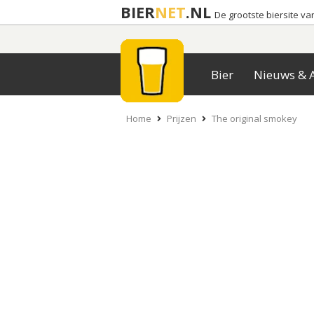
BIER
NET
.NL
De grootste biersite v
Bier
Nieuws & A
Home
Prijzen
The original smokey