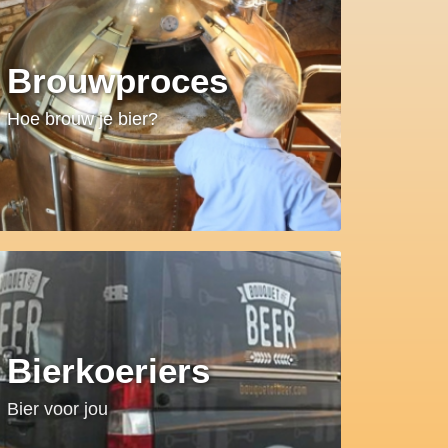
Brouwproces
Hoe brouw je bier?
Bierkoeriers
Bier voor jou