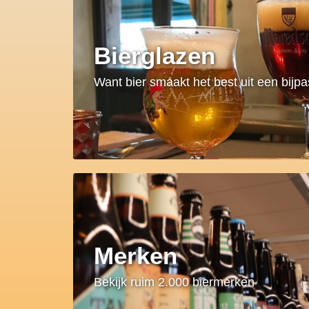
Bierglazen
Want bier smaakt het best uit een bijp
Merken
Bekijk ruim 2.000 biermerken