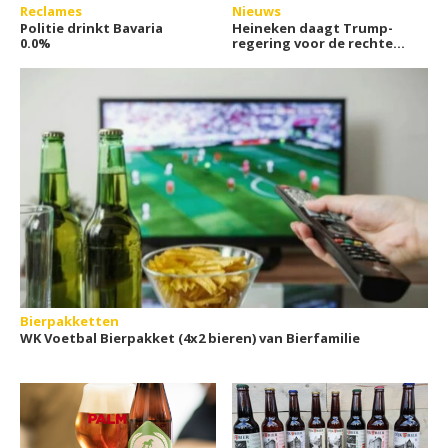
Reclames
Nieuws
Politie drinkt Bavaria
Heineken daagt Trump-
0.0%
regering voor de rechter
om invoerheffingen
Bierpakketten
WK Voetbal Bierpakket (4x2 bieren) van Bierfamilie