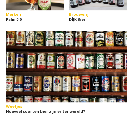
Merken
Brouwerij
Palm 0.0
DÎJK Bier
Weetjes
Hoeveel soorten bier zijn er ter wereld?