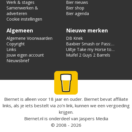
Werk & stages
Bier nieuws
Samenwerken &
Bier shop
adverteren
Bier agenda
Cookie instellingen
Algemeen
Nieuwe merken
Algemene Voorwaarden
DB Kriek
Copyright
Baxbier Smash or Pass:
Links
Strata
Uiltje Take my Horse to
Jouw eigen account
the Hotel Room
Muifel 2 Guys 2 Barrels
Nieuwsbrief
Biernet is alleen voor 18 jaar en ouder. Biernet bevat affiliate
links, als je iets bestelt via zo’n link, kunnen we een vergoeding
krijgen.
Biernet.nl
is onderdeel van
Jaspers Media
© 2008 - 2026