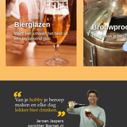
Bierglazen
Brouwpro
Want bier smaakt het best uit
Hoe brouw je bier?
een bijpassend glas