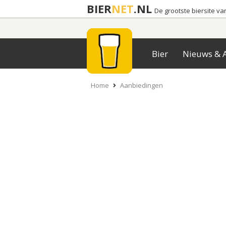
BIER
NET
.NL
De grootste biersite v
Bier
Nieuws & A
Home
Aanbiedingen