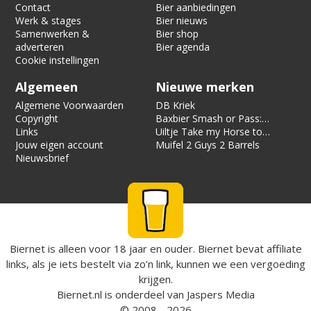
Contact
Bier aanbiedingen
Werk & stages
Bier nieuws
Samenwerken &
Bier shop
adverteren
Bier agenda
Cookie instellingen
Algemeen
Nieuwe merken
Algemene Voorwaarden
DB Kriek
Copyright
Baxbier Smash or Pass:
Links
Strata
Uiltje Take my Horse to
Jouw eigen account
the Hotel Room
Muifel 2 Guys 2 Barrels
Nieuwsbrief
Biernet is alleen voor 18 jaar en ouder. Biernet bevat affiliate
links, als je iets bestelt via zo’n link, kunnen we een vergoeding
krijgen.
Biernet.nl
is onderdeel van
Jaspers Media
© 2008 - 2026