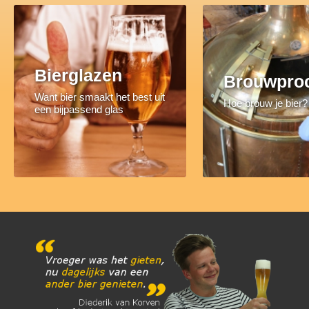
Bierglazen
Brouwpro
Want bier smaakt het best uit
Hoe brouw je bier?
een bijpassend glas