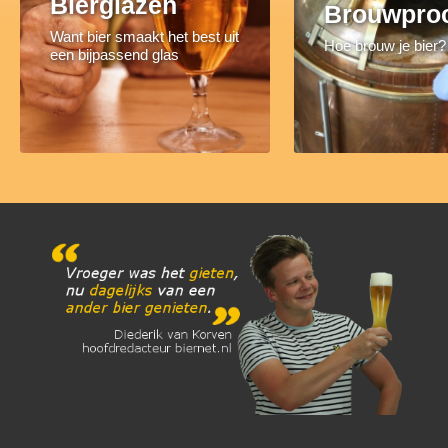
Bierglazen
Brouwpro
Want bier smaakt het best uit
Hoe brouw je bier?
een bijpassend glas