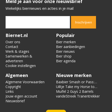
​​​​​​​Meld je aan voor onze nieuwsbrief
Wekelijks biernieuws en acties in je mail
Verification code:
7479
Biernet.nl
Populair
Over ons
Bier merken
Contact
Bier aanbiedingen
Werk & stages
Bier nieuws
Samenwerken &
Bier shop
adverteren
Bier agenda
Cookie instellingen
Algemeen
Nieuwe merken
Algemene Voorwaarden
Baxbier Smash or Pass:
Copyright
Strata
Uiltje Take my Horse to
Links
the Hotel Room
Muifel 2 Guys 2 Barrels
Jouw eigen account
vandeStreek Tranentrekker
Nieuwsbrief