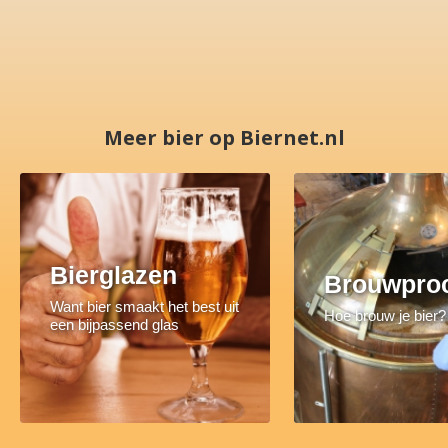
Meer bier op Biernet.nl
Bierglazen
Brouwpro
Want bier smaakt het best uit
Hoe brouw je bier?
een bijpassend glas