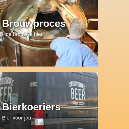
Brouwproces
Hoe brouw je bier?
Bierkoeriers
Bier voor jou