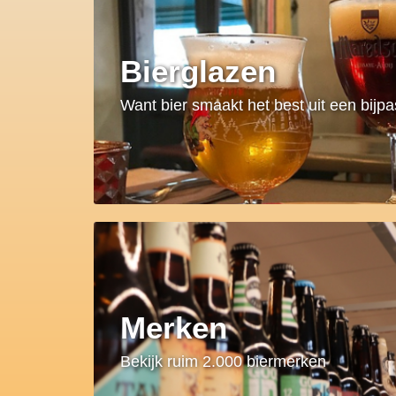
Bierglazen
Want bier smaakt het best uit een bijp
Merken
Bekijk ruim 2.000 biermerken