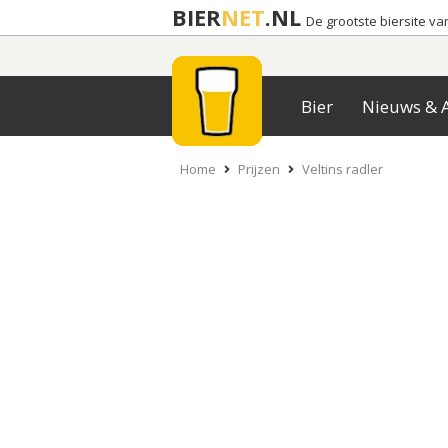
BIER
NET
.NL
De grootste biersite v
Bier
Nieuws & A
Home
Prijzen
Veltins radler