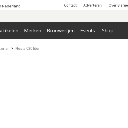
Contact
Adverteren
Over Bierne
an Nederland
rtikelen
Merken
Brouwerijen
Events
Shop
sener
Fles a 030 liter