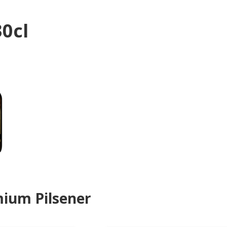
30cl
mium Pilsener