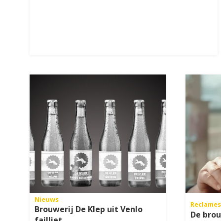
Nieuws
Reclames
Brouwerij De Klep uit Venlo
De brou
failliet