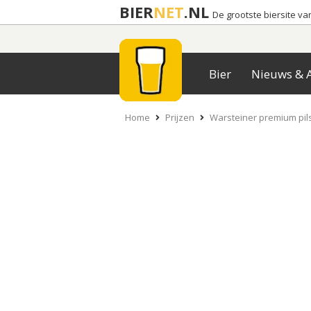
BIER
NET
.NL
De grootste biersite v
Bier
Nieuws & A
Home
Prijzen
Warsteiner premium pil