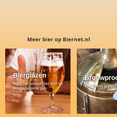
Meer bier op Biernet.nl
Bierglazen
Brouwpro
Want bier smaakt het best uit
Hoe brouw je bier?
een bijpassend glas