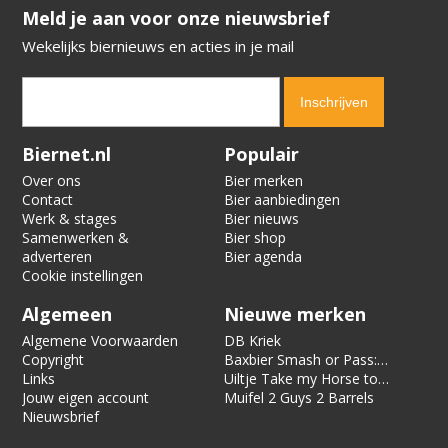
​​​​​​​Meld je aan voor onze nieuwsbrief
Wekelijks biernieuws en acties in je mail
Verification code:
3426
Biernet.nl
Populair
Over ons
Bier merken
Contact
Bier aanbiedingen
Werk & stages
Bier nieuws
Samenwerken &
Bier shop
adverteren
Bier agenda
Cookie instellingen
Algemeen
Nieuwe merken
Algemene Voorwaarden
DB Kriek
Copyright
Baxbier Smash or Pass:
Links
Strata
Uiltje Take my Horse to
Jouw eigen account
the Hotel Room
Muifel 2 Guys 2 Barrels
Nieuwsbrief