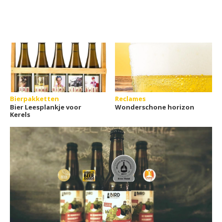
Bierpakketten
Reclames
Bier Leesplankje voor
Wonderschone horizon
Kerels