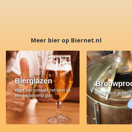
Meer bier op Biernet.nl
Bierglazen
Brouwpro
Want bier smaakt het best uit
Hoe brouw je bier?
een bijpassend glas