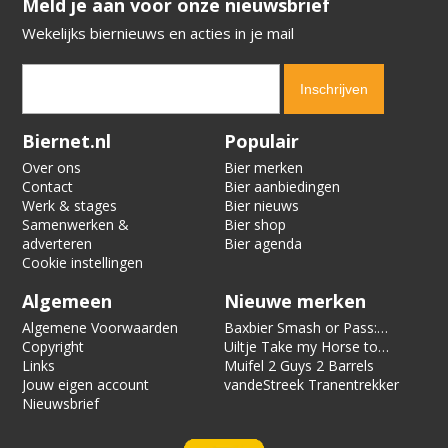
​​​​​​​Meld je aan voor onze nieuwsbrief
Wekelijks biernieuws en acties in je mail
Verification code:
8794
Biernet.nl
Populair
Over ons
Bier merken
Contact
Bier aanbiedingen
Werk & stages
Bier nieuws
Samenwerken &
Bier shop
adverteren
Bier agenda
Cookie instellingen
Algemeen
Nieuwe merken
Algemene Voorwaarden
Baxbier Smash or Pass:
Copyright
Strata
Uiltje Take my Horse to
Links
the Hotel Room
Muifel 2 Guys 2 Barrels
Jouw eigen account
vandeStreek Tranentrekker
Nieuwsbrief