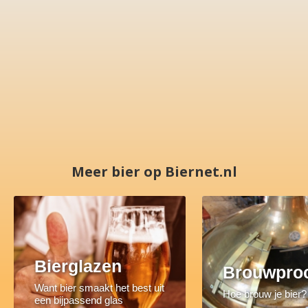
Meer bier op Biernet.nl
Bierglazen
Brouwpro
Want bier smaakt het best uit
Hoe brouw je bier?
een bijpassend glas