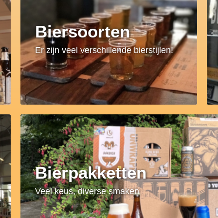
Biersoorten
Er zijn veel verschillende bierstijlen!
Bierpakketten
Veel keus, diverse smaken