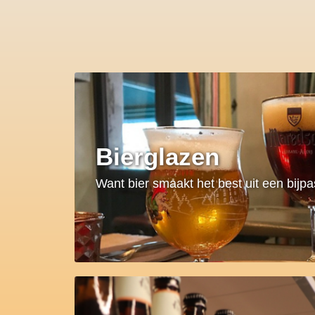
Bierglazen
Want bier smaakt het best uit een bijp