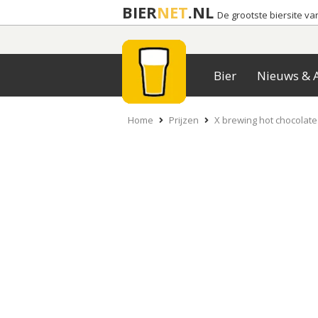
BIER
NET
.NL
De grootste biersite v
Bier
Nieuws & A
Home
Prijzen
X brewing hot chocolate