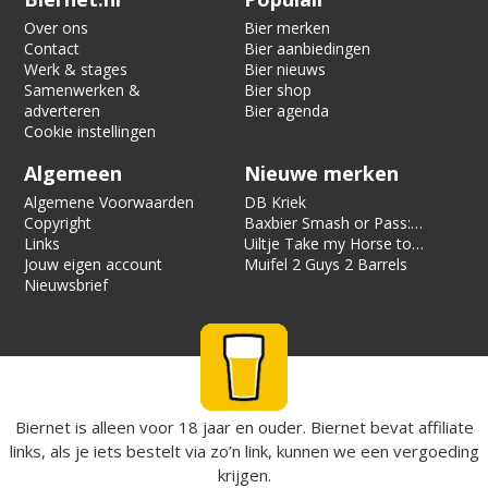
Over ons
Bier merken
Contact
Bier aanbiedingen
Werk & stages
Bier nieuws
Samenwerken &
Bier shop
adverteren
Bier agenda
Cookie instellingen
Algemeen
Nieuwe merken
Algemene Voorwaarden
DB Kriek
Copyright
Baxbier Smash or Pass:
Links
Strata
Uiltje Take my Horse to
Jouw eigen account
the Hotel Room
Muifel 2 Guys 2 Barrels
Nieuwsbrief
Biernet is alleen voor 18 jaar en ouder. Biernet bevat affiliate
links, als je iets bestelt via zo’n link, kunnen we een vergoeding
krijgen.