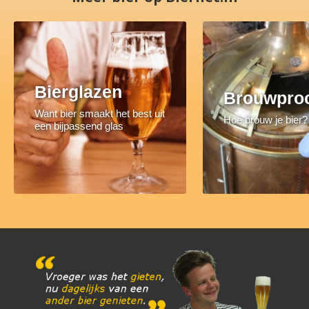
Bierglazen
Brouwpro
Want bier smaakt het best uit
Hoe brouw je bier?
een bijpassend glas