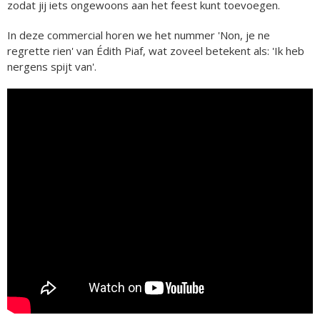
zodat jij iets ongewoons aan het feest kunt toevoegen.
In deze commercial horen we het nummer 'Non, je ne
regrette rien' van Édith Piaf, wat zoveel betekent als: 'Ik heb
nergens spijt van'.