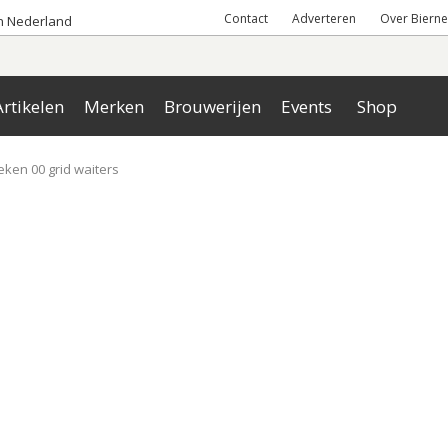
Contact
Adverteren
Over Bierne
an Nederland
rtikelen
Merken
Brouwerijen
Events
Shop
ken 00 grid waiters