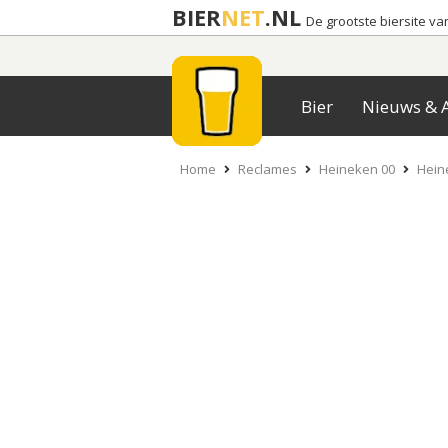
BIER
NET
.NL
De grootste biersite v
Bier
Nieuws & A
Home
Reclames
Heineken 00
Heine