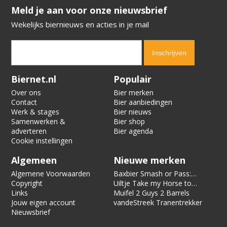
​​​​​​​Meld je aan voor onze nieuwsbrief
Wekelijks biernieuws en acties in je mail
Verification code:
8090
Biernet.nl
Populair
Over ons
Bier merken
Contact
Bier aanbiedingen
Werk & stages
Bier nieuws
Samenwerken &
Bier shop
adverteren
Bier agenda
Cookie instellingen
Algemeen
Nieuwe merken
Algemene Voorwaarden
Baxbier Smash or Pass:
Copyright
Strata
Uiltje Take my Horse to
Links
the Hotel Room
Muifel 2 Guys 2 Barrels
Jouw eigen account
vandeStreek Tranentrekker
Nieuwsbrief