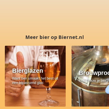
Meer bier op Biernet.nl
Bierglazen
Brouwpro
Want bier smaakt het best uit
Hoe brouw je bier?
een bijpassend glas