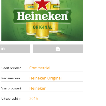
Commercial
Soort reclame
Heineken Original
Reclame van
Heineken
Van brouwerij
2015
Uitgebracht in