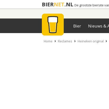
BIER
NET
.NL
De grootste biersite v
Bier
Nieuws & A
Home
Reclames
Heineken original