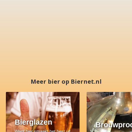
Meer bier op Biernet.nl
Bierglazen
Brouwpro
Want bier smaakt het best uit