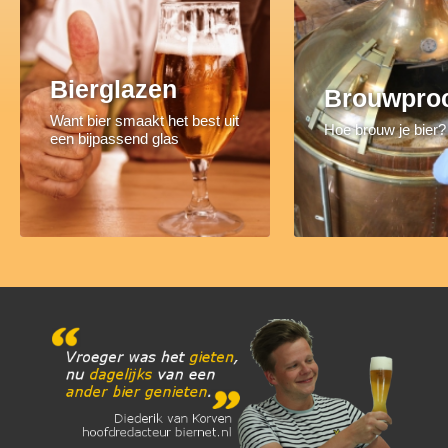
Bierglazen
Brouwpro
Want bier smaakt het best uit
Hoe brouw je bier?
een bijpassend glas