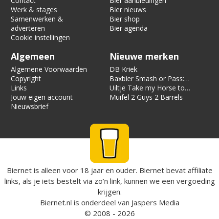
Contact
Bier aanbiedingen
Werk & stages
Bier nieuws
Samenwerken &
Bier shop
adverteren
Bier agenda
Cookie instellingen
Algemeen
Nieuwe merken
Algemene Voorwaarden
DB Kriek
Copyright
Baxbier Smash or Pass:
Links
Strata
Uiltje Take my Horse to
Jouw eigen account
the Hotel Room
Muifel 2 Guys 2 Barrels
Nieuwsbrief
Biernet is alleen voor 18 jaar en ouder. Biernet bevat affiliate
links, als je iets bestelt via zo’n link, kunnen we een vergoeding
krijgen.
Biernet.nl
is onderdeel van
Jaspers Media
© 2008 - 2026