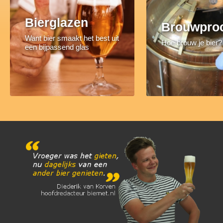
Bierglazen
Brouwpro
Want bier smaakt het best uit
Hoe brouw je bier?
een bijpassend glas