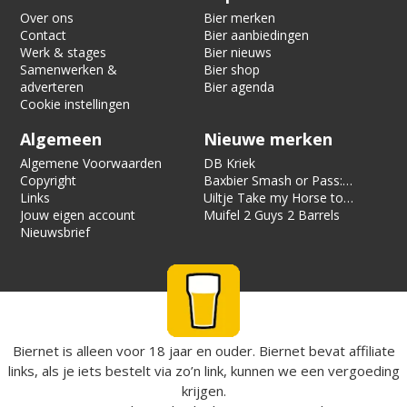
Over ons
Bier merken
Contact
Bier aanbiedingen
Werk & stages
Bier nieuws
Samenwerken &
Bier shop
adverteren
Bier agenda
Cookie instellingen
Algemeen
Nieuwe merken
Algemene Voorwaarden
DB Kriek
Copyright
Baxbier Smash or Pass:
Links
Strata
Uiltje Take my Horse to
Jouw eigen account
the Hotel Room
Muifel 2 Guys 2 Barrels
Nieuwsbrief
Biernet is alleen voor 18 jaar en ouder. Biernet bevat affiliate
links, als je iets bestelt via zo’n link, kunnen we een vergoeding
krijgen.