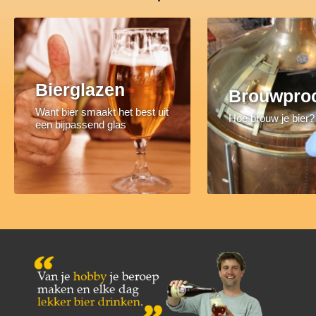
Bierglazen
Brouwpro
Want bier smaakt het best uit
Hoe brouw je bier?
een bijpassend glas