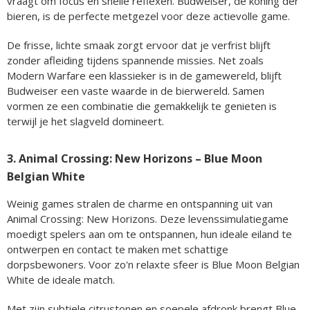
vraagt om focus en snelle reflexen. Budweiser, de koning der
bieren, is de perfecte metgezel voor deze actievolle game.
De frisse, lichte smaak zorgt ervoor dat je verfrist blijft
zonder afleiding tijdens spannende missies. Net zoals
Modern Warfare een klassieker is in de gamewereld, blijft
Budweiser een vaste waarde in de bierwereld. Samen
vormen ze een combinatie die gemakkelijk te genieten is
terwijl je het slagveld domineert.
3. Animal Crossing: New Horizons – Blue Moon
Belgian White
Weinig games stralen de charme en ontspanning uit van
Animal Crossing: New Horizons. Deze levenssimulatiegame
moedigt spelers aan om te ontspannen, hun ideale eiland te
ontwerpen en contact te maken met schattige
dorpsbewoners. Voor zo'n relaxte sfeer is Blue Moon Belgian
White de ideale match.
Met zijn subtiele citrustonen en soepele afdronk brengt Blue