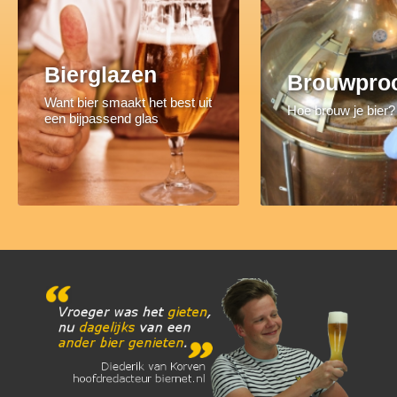
Bierglazen
Brouwpro
Want bier smaakt het best uit
Hoe brouw je bier?
een bijpassend glas