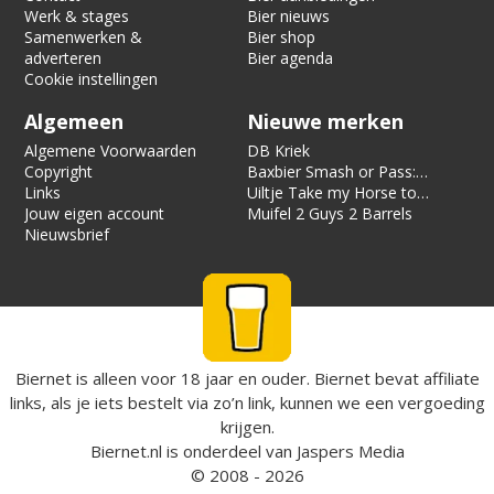
Werk & stages
Bier nieuws
Samenwerken &
Bier shop
adverteren
Bier agenda
Cookie instellingen
Algemeen
Nieuwe merken
Algemene Voorwaarden
DB Kriek
Copyright
Baxbier Smash or Pass:
Links
Strata
Uiltje Take my Horse to
Jouw eigen account
the Hotel Room
Muifel 2 Guys 2 Barrels
Nieuwsbrief
Biernet is alleen voor 18 jaar en ouder. Biernet bevat affiliate
links, als je iets bestelt via zo’n link, kunnen we een vergoeding
krijgen.
Biernet.nl
is onderdeel van
Jaspers Media
© 2008 - 2026