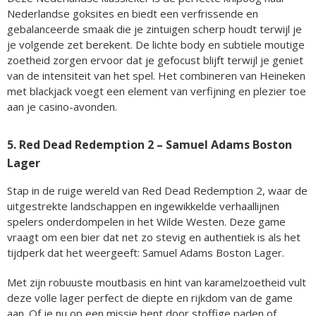
Nederlandse goksites en biedt een verfrissende en
gebalanceerde smaak die je zintuigen scherp houdt terwijl je
je volgende zet berekent. De lichte body en subtiele moutige
zoetheid zorgen ervoor dat je gefocust blijft terwijl je geniet
van de intensiteit van het spel. Het combineren van Heineken
met blackjack voegt een element van verfijning en plezier toe
aan je casino-avonden.
5. Red Dead Redemption 2 – Samuel Adams Boston
Lager
Stap in de ruige wereld van Red Dead Redemption 2, waar de
uitgestrekte landschappen en ingewikkelde verhaallijnen
spelers onderdompelen in het Wilde Westen. Deze game
vraagt om een bier dat net zo stevig en authentiek is als het
tijdperk dat het weergeeft: Samuel Adams Boston Lager.
Met zijn robuuste moutbasis en hint van karamelzoetheid vult
deze volle lager perfect de diepte en rijkdom van de game
aan. Of je nu op een missie bent door stoffige paden of