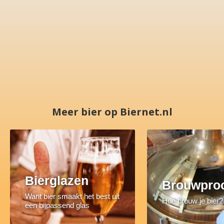
Meer bier op Biernet.nl
Bierglazen
Brouwpro
Want bier smaakt het best uit
Hoe brouw je bier?
een bijpassend glas