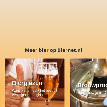
Meer bier op Biernet.nl
Bierglazen
Brouwpro
Want bier smaakt het best uit
Hoe brouw je bier?
een bijpassend glas