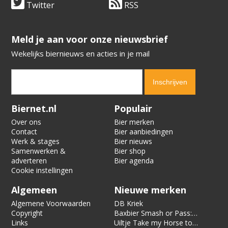
Twitter
RSS
​​​​​​​Meld je aan voor onze nieuwsbrief
Wekelijks biernieuws en acties in je mail
Verification code:
1441
Biernet.nl
Populair
Over ons
Bier merken
Contact
Bier aanbiedingen
Werk & stages
Bier nieuws
Samenwerken &
Bier shop
adverteren
Bier agenda
Cookie instellingen
Algemeen
Nieuwe merken
Algemene Voorwaarden
DB Kriek
Copyright
Baxbier Smash or Pass:
Links
Strata
Uiltje Take my Horse to