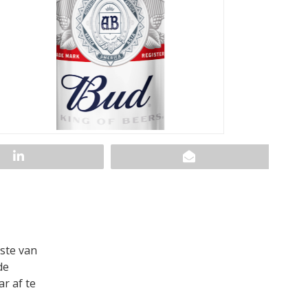
ste van
de
r af te