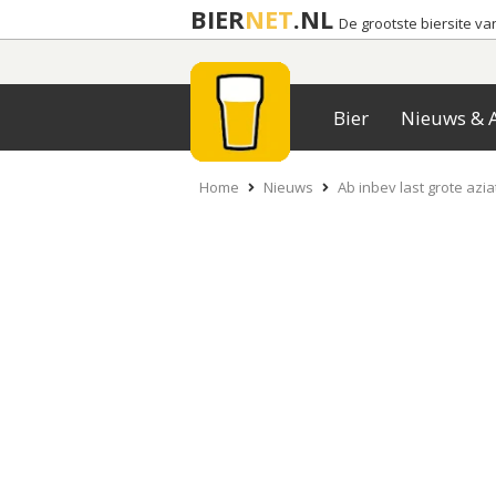
BIER
NET
.NL
De grootste biersite v
Bier
Nieuws & A
Home
Nieuws
Ab inbev last grote azi