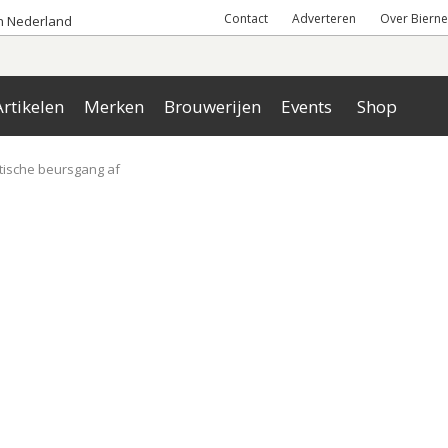
Contact
Adverteren
Over Bierne
an Nederland
rtikelen
Merken
Brouwerijen
Events
Shop
atische beursgang af