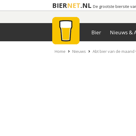
BIER
NET
.NL
De grootste biersite v
Bier
Nieuws & A
Home
Nieuws
Abt bier van de maand 