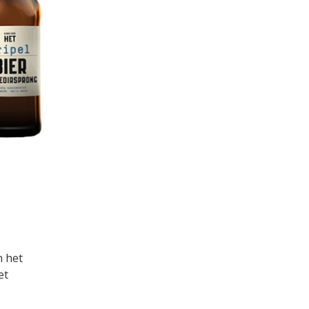
n het
et