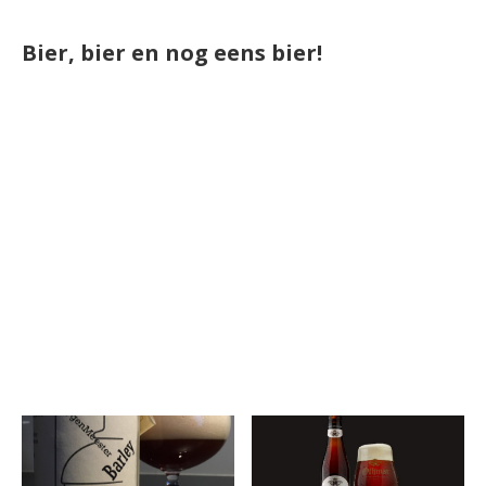
Bier, bier en nog eens bier!