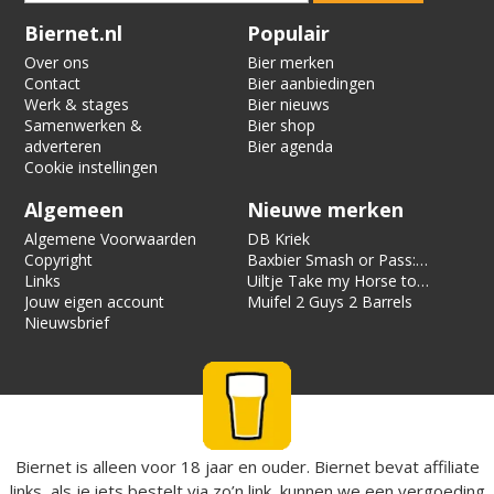
Verification code:
1458
Biernet.nl
Populair
Over ons
Bier merken
Contact
Bier aanbiedingen
Werk & stages
Bier nieuws
Samenwerken &
Bier shop
adverteren
Bier agenda
Cookie instellingen
Algemeen
Nieuwe merken
Algemene Voorwaarden
DB Kriek
Copyright
Baxbier Smash or Pass:
Links
Strata
Uiltje Take my Horse to
Jouw eigen account
the Hotel Room
Muifel 2 Guys 2 Barrels
Nieuwsbrief
Biernet is alleen voor 18 jaar en ouder. Biernet bevat affiliate
links, als je iets bestelt via zo’n link, kunnen we een vergoeding