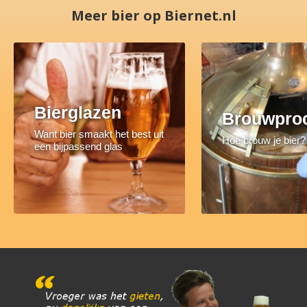
Meer bier op Biernet.nl
Bierglazen
Brouwpro
Want bier smaakt het best uit
Hoe brouw je bier?
een bijpassend glas