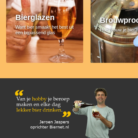
Bierglazen
Brouwpro
Want bier smaakt het best uit
Hoe brouw je bier?
een bijpassend glas