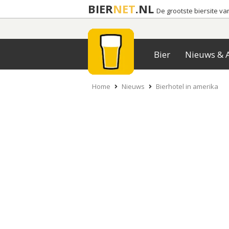
BIER
NET
.NL
De grootste biersite v
Bier
Nieuws & A
Home
Nieuws
Bierhotel in amerika