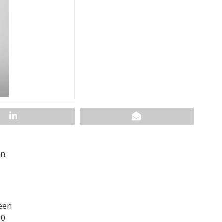
n.
 een
00