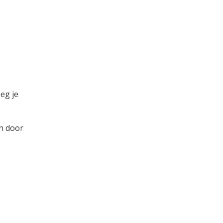
eg je
en door