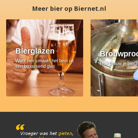
Meer bier op Biernet.nl
Bierglazen
Brouwpro
Want bier smaakt het best uit
Hoe brouw je bier?
een bijpassend glas