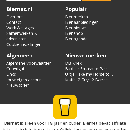
Verification code:
2575
Biernet.nl
Populair
Over ons
Bier merken
Contact
Bier aanbiedingen
Werk & stages
Bier nieuws
Samenwerken &
Bier shop
adverteren
Bier agenda
Cookie instellingen
Algemeen
Nieuwe merken
Algemene Voorwaarden
DB Kriek
Copyright
Baxbier Smash or Pass:
Links
Strata
Uiltje Take my Horse to
Jouw eigen account
the Hotel Room
Muifel 2 Guys 2 Barrels
Nieuwsbrief
Biernet is alleen voor 18 jaar en ouder. Biernet bevat affiliate
links, als je iets bestelt via zo’n link, kunnen we een vergoeding