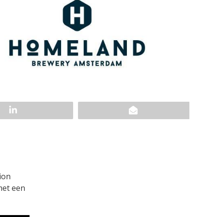
ion
met een