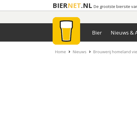
BIER
NET
.NL
De grootste biersite v
Bier
Nieuws & A
Home
Nieuws
Brouwerij homeland vier