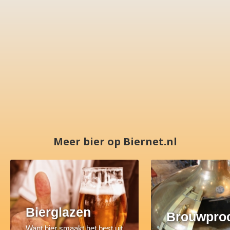
Meer bier op Biernet.nl
Bierglazen
Brouwpro
Want bier smaakt het best uit