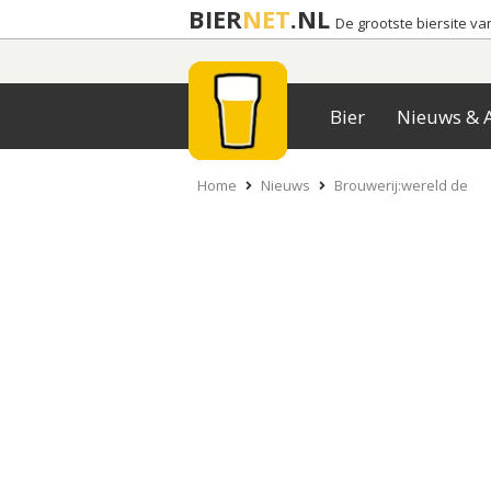
BIER
NET
.NL
De grootste biersite v
Bier
Nieuws & A
Home
Nieuws
Brouwerij:wereld de