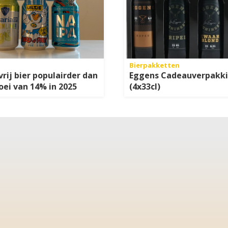
Bierpakketten
vrij bier populairder dan
Eggens Cadeauverpakk
roei van 14% in 2025
(4x33cl)