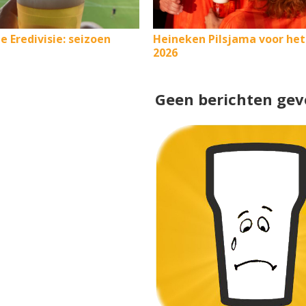
de Eredivisie: seizoen
Heineken Pilsjama voor he
2026
Geen berichten gev