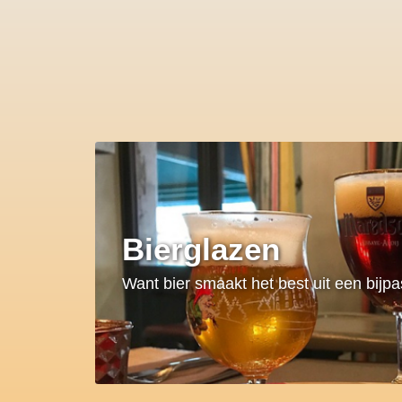
Bierglazen
Want bier smaakt het best uit een bijp