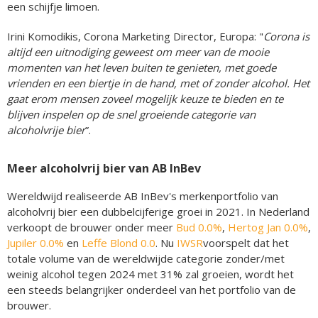
een schijfje limoen.
Irini Komodikis, Corona Marketing Director, Europa: "
Corona is
altijd een uitnodiging geweest om meer van de mooie
momenten van het leven buiten te genieten, met goede
vrienden en een biertje in de hand, met of zonder alcohol. Het
gaat erom mensen zoveel mogelijk keuze te bieden en te
blijven inspelen op de snel groeiende categorie van
alcoholvrije bier
”.
Meer alcoholvrij bier van AB InBev
Wereldwijd realiseerde AB InBev's merkenportfolio van
alcoholvrij bier een dubbelcijferige groei in 2021. In Nederland
verkoopt de brouwer onder meer
Bud 0.0%
,
Hertog Jan 0.0%
,
Jupiler 0.0%
en
Leffe Blond 0.0
. Nu
IWSR
voorspelt dat het
totale volume van de wereldwijde categorie zonder/met
weinig alcohol tegen 2024 met 31% zal groeien, wordt het
een steeds belangrijker onderdeel van het portfolio van de
brouwer.