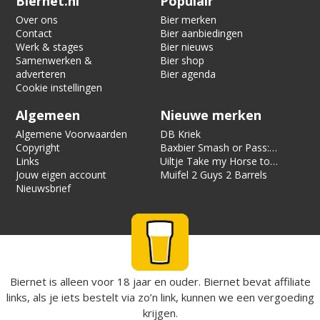
Biernet.nl
Populair
Over ons
Bier merken
Contact
Bier aanbiedingen
Werk & stages
Bier nieuws
Samenwerken &
Bier shop
adverteren
Bier agenda
Cookie instellingen
Algemeen
Nieuwe merken
Algemene Voorwaarden
DB Kriek
Copyright
Baxbier Smash or Pass:
Links
Strata
Uiltje Take my Horse to
Jouw eigen account
the Hotel Room
Muifel 2 Guys 2 Barrels
Nieuwsbrief
Biernet is alleen voor 18 jaar en ouder. Biernet bevat affiliate
links, als je iets bestelt via zo’n link, kunnen we een vergoeding
krijgen.