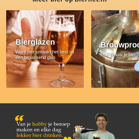
Bierglazen
Brouwpro
Want bier smaakt het best uit
Hoe brouw je bier?
een bijpassend glas