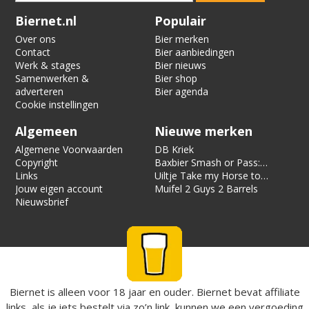
Verification code:
3129
Biernet.nl
Populair
Over ons
Bier merken
Contact
Bier aanbiedingen
Werk & stages
Bier nieuws
Samenwerken &
Bier shop
adverteren
Bier agenda
Cookie instellingen
Algemeen
Nieuwe merken
Algemene Voorwaarden
DB Kriek
Copyright
Baxbier Smash or Pass:
Links
Strata
Uiltje Take my Horse to
Jouw eigen account
the Hotel Room
Muifel 2 Guys 2 Barrels
Nieuwsbrief
Biernet is alleen voor 18 jaar en ouder. Biernet bevat affiliate
links, als je iets bestelt via zo’n link, kunnen we een vergoeding