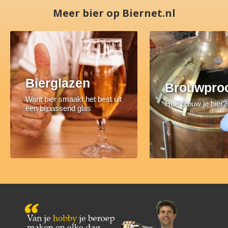
Meer bier op Biernet.nl
Bierglazen
Brouwpro
Want bier smaakt het best uit
Hoe brouw je bier?
een bijpassend glas