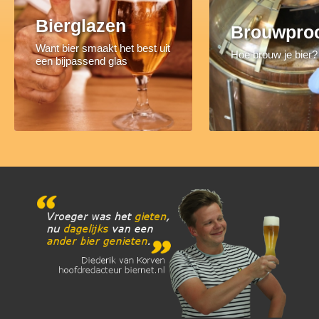
Bierglazen
Brouwpro
Want bier smaakt het best uit
Hoe brouw je bier?
een bijpassend glas