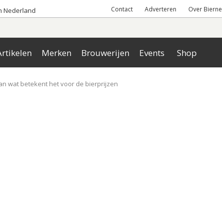
Contact
Adverteren
Over Bierne
an Nederland
rtikelen
Merken
Brouwerijen
Events
Shop
n wat betekent het voor de bierprijzen