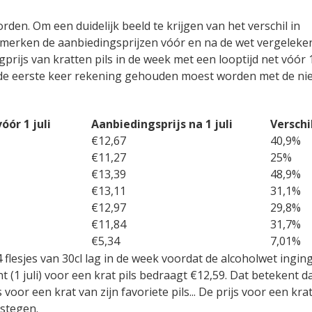
rden. Om een duidelijk beeld te krijgen van het verschil in
merken de aanbiedingsprijzen vóór en na de wet vergeleken
rijs van kratten pils in de week met een looptijd net vóór 1
r de eerste keer rekening gehouden moest worden met de n
óór 1 juli
Aanbiedingsprijs na 1 juli
Verschi
€12,67
40,9%
€11,27
25%
€13,39
48,9%
€13,11
31,1%
€12,97
29,8%
€11,84
31,7%
€5,34
7,01%
flesjes van 30cl lag in de week voordat de alcoholwet ingin
(1 juli) voor een krat pils bedraagt €12,59. Dat betekent d
or een krat van zijn favoriete pils... De prijs voor een krat 
estegen.