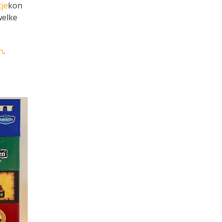
tje
kon
welke
n
.