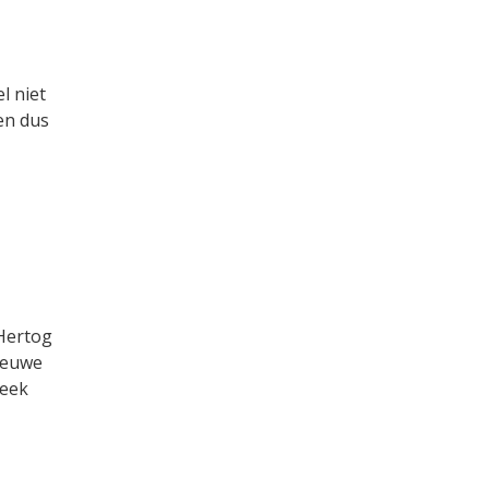
l niet
en dus
 Hertog
nieuwe
week