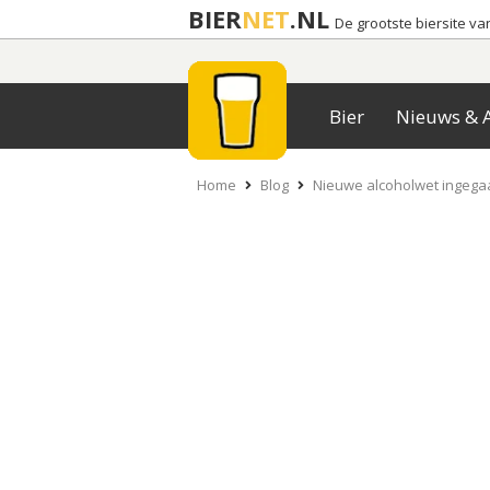
BIER
NET
.NL
De grootste biersite v
Bier
Nieuws & A
Home
Blog
Nieuwe alcoholwet ingegaa