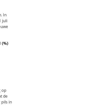
. In
 juli
ieuwe
l (%)
g op
at de
pils in