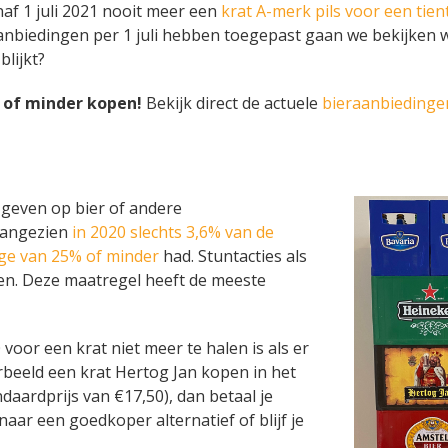
naf 1 juli 2021 nooit meer een
krat A-merk pils voor een tien
anbiedingen per 1 juli hebben toegepast gaan we bekijken 
lijkt?
e of minder kopen!
Bekijk direct de actuele
bieraanbiedinge
g geven op bier of andere
aangezien
in 2020 slechts 3,6% van de
ge van 25% of minder
had. Stuntacties als
eden. Deze maatregel heeft de meeste
voor een krat niet meer te halen is als er
rbeeld een krat Hertog Jan kopen in het
aardprijs van €17,50), dan betaal je
naar een goedkoper alternatief of blijf je