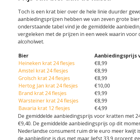
Toch is een krat bier over de hele linie duurder gewo
aanbiedingsprijzen hebben we van zeven grote bier
onderstaande tabel vind je de gemiddelde aanbiedingp
vergeleken met de prijzen in een week waarin voo
alcoholwet.
Bier
Aanbiedingsprijs v
Heineken krat 24 flesjes
€8,99
Amstel krat 24 flesjes
€8,99
Grolsch krat 24 flesjes
€8,99
Hertog Jan krat 24 flesjes
€10,00
Brand krat 24 flesjes
€9,99
Warsteiner krat 24 flesjes
€8,99
Bavaria krat 12 flesjes
€4,99
De gemiddelde aanbiedingsprijs voor kratten met 24 
€9,40. De gemiddelde aanbiedingsprijs op dit moment 
Nederlandse consument ruim drie euro meer kwijt is vo
de aanbieding is dus met maar liefst 33,9 procent g