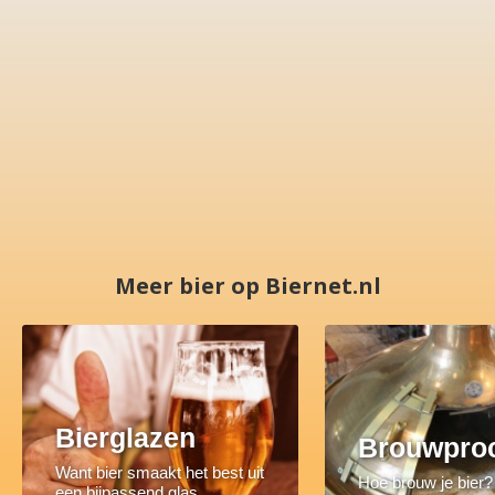
Meer bier op Biernet.nl
Bierglazen
Brouwpro
Want bier smaakt het best uit
Hoe brouw je bier?
een bijpassend glas