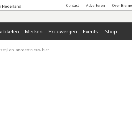
Contact
Adverteren
Over Bierne
an Nederland
rtikelen
Merken
Brouwerijen
Events
Shop
stijl en lanceert nieuw bier