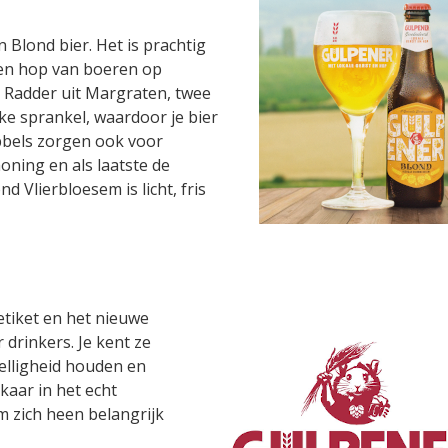
 Blond bier. Het is prachtig
 en hop van boeren op
k Radder uit Margraten, twee
ke sprankel, waardoor je bier
ubbels zorgen ook voor
honing en als laatste de
d Vlierbloesem is licht, fris
 etiket en het nieuwe
drinkers. Je kent ze
zelligheid houden en
lkaar in het echt
m zich heen belangrijk