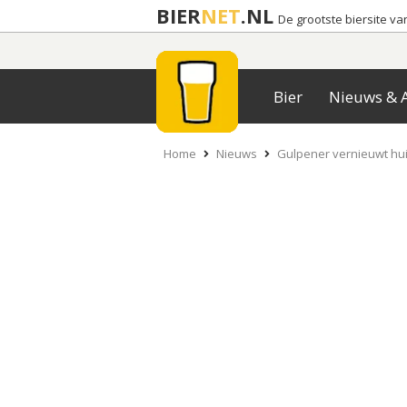
BIER
NET
.NL
De grootste biersite v
Bier
Nieuws & A
Home
Nieuws
Gulpener vernieuwt huis