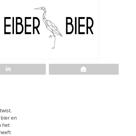
wist.
bier en
n het
heeft