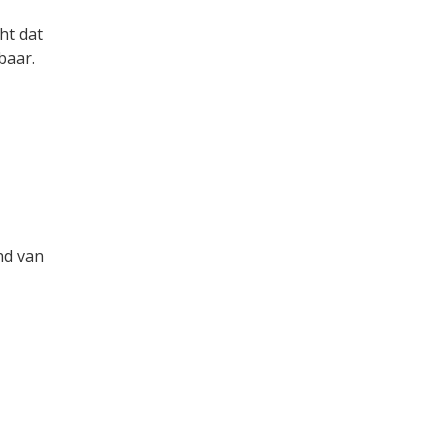
ht dat
baar.
nd van