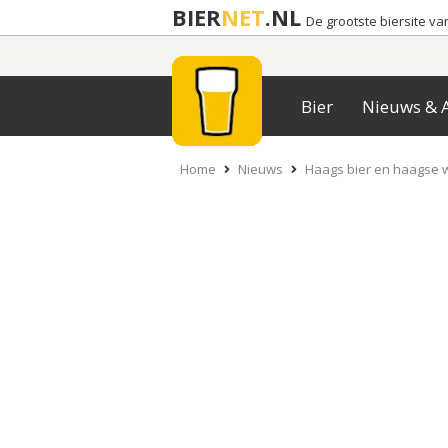
BIER
NET
.NL
De grootste biersite v
Bier
Nieuws & A
Home
Nieuws
Haags bier en haagse w