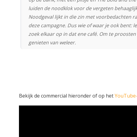
luiden de noodklok voor de vergeten behaagli
Noodgeval lijkt in die zin met voorbedachten r
deze campagne. Dus wie of waar je ook bent: le
zoek elkaar op in dat ene café. Om te proosten 
genieten van weleer.
Bekijk de commercial hieronder of op het
YouTube-