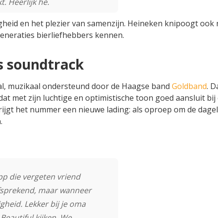
 Heerlijk hè.
igheid en het plezier van samenzijn. Heineken knipoogt ook 
generaties bierliefhebbers kennen.
s soundtrack
al, muzikaal ondersteund door de Haagse band
Goldband
. 
 met zijn luchtige en optimistische toon goed aansluit bij
jgt het nummer een nieuwe lading: als oproep om de dagel
.
pp die vergeten vriend
zelfsprekend, maar wanneer
gheid. Lekker bij je oma
Beautiful kijken. We