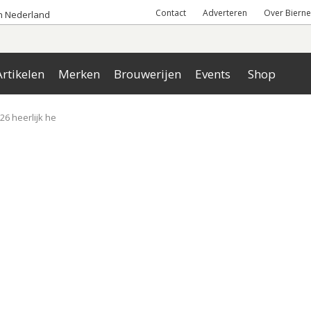
Contact
Adverteren
Over Bierne
an Nederland
rtikelen
Merken
Brouwerijen
Events
Shop
6 heerlijk he