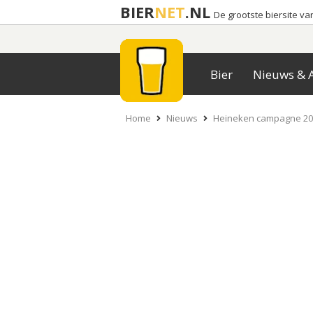
BIER
NET
.NL
De grootste biersite v
Bier
Nieuws & A
Home
Nieuws
Heineken campagne 202