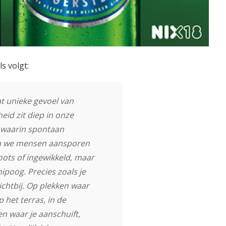
s volgt:
at unieke gevoel van
eid zit diep in onze
d waarin spontaan
en we mensen aansporen
oots of ingewikkeld, maar
ipoog. Precies zoals je
chtbij. Op plekken waar
 het terras, in de
en waar je aanschuift,