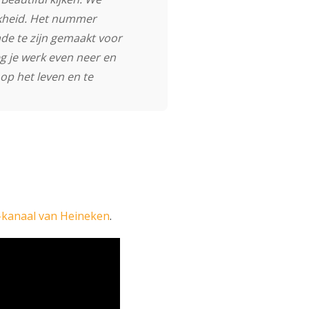
jkheid. Het nummer
ade te zijn gemaakt voor
g je werk even neer en
op het leven en te
kanaal van Heineken
.