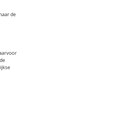
naar de
Daarvoor
 de
ijkse