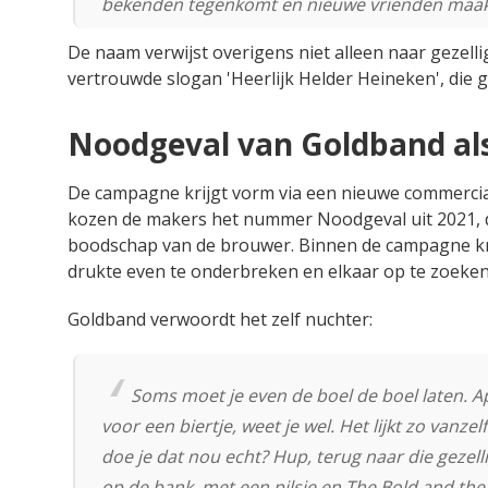
bekenden tegenkomt en nieuwe vrienden maakt.
De naam verwijst overigens niet alleen naar gezell
vertrouwde slogan 'Heerlijk Helder Heineken', die 
Noodgeval van Goldband al
De campagne krijgt vorm via een nieuwe commerci
kozen de makers het nummer Noodgeval uit 2021, dat
boodschap van de brouwer. Binnen de campagne kri
drukte even te onderbreken en elkaar op te zoeken
Goldband verwoordt het zelf nuchter:
Soms moet je even de boel de boel laten. A
voor een biertje, weet je wel. Het lijkt zo van
doe je dat nou echt? Hup, terug naar die gezelli
op de bank, met een pilsje en The Bold and the 