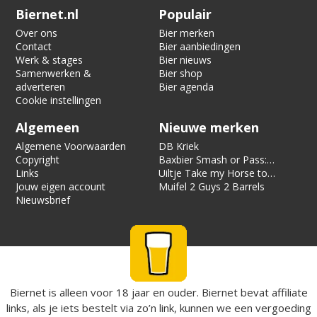
Verification code:
6205
Biernet.nl
Populair
Over ons
Bier merken
Contact
Bier aanbiedingen
Werk & stages
Bier nieuws
Samenwerken &
Bier shop
adverteren
Bier agenda
Cookie instellingen
Algemeen
Nieuwe merken
Algemene Voorwaarden
DB Kriek
Copyright
Baxbier Smash or Pass:
Links
Strata
Uiltje Take my Horse to
Jouw eigen account
the Hotel Room
Muifel 2 Guys 2 Barrels
Nieuwsbrief
Biernet is alleen voor 18 jaar en ouder. Biernet bevat affiliate
links, als je iets bestelt via zo’n link, kunnen we een vergoeding