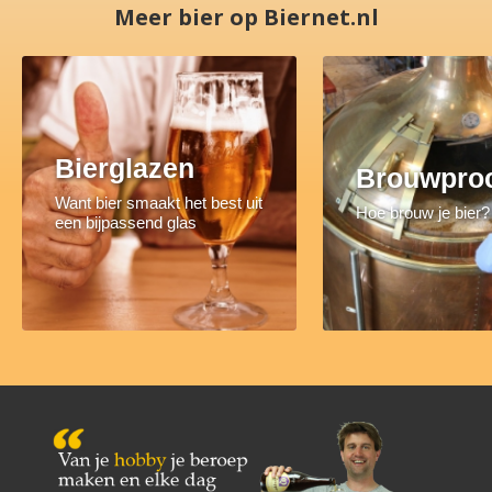
Meer bier op Biernet.nl
Bierglazen
Brouwpro
Want bier smaakt het best uit
Hoe brouw je bier?
een bijpassend glas