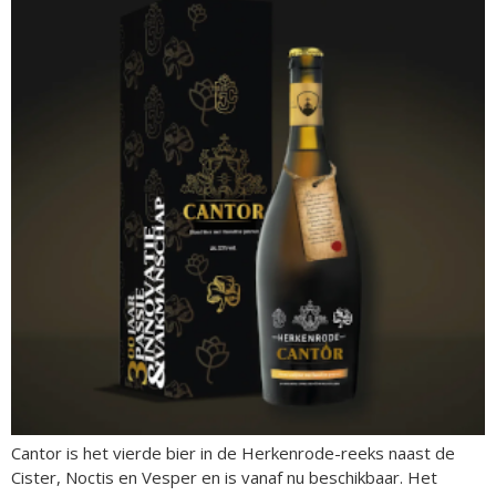
Cantor is het vierde bier in de Herkenrode-reeks naast de
Cister, Noctis en Vesper en is vanaf nu beschikbaar. Het