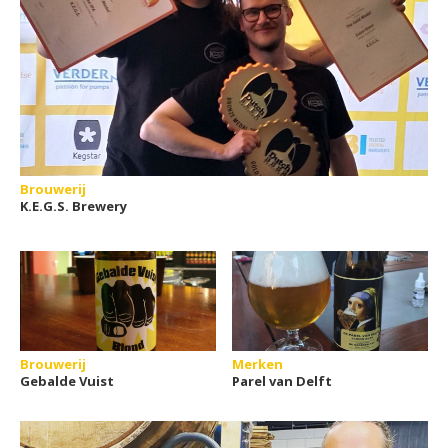
Brouwerij
K.E.G.S. Brewery
Brouwerij
Merken
Gebalde Vuist
Parel van Delft