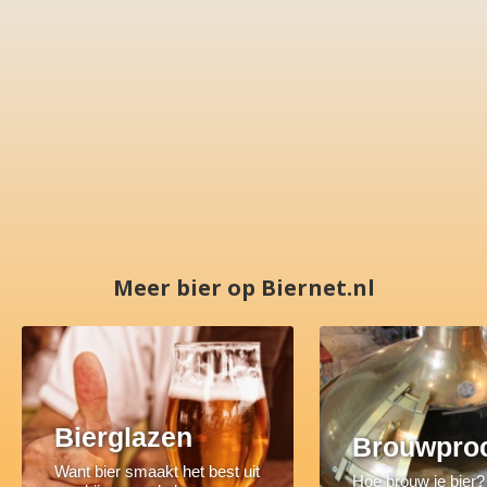
Meer bier op Biernet.nl
Bierglazen
Brouwpro
Want bier smaakt het best uit
Hoe brouw je bier?