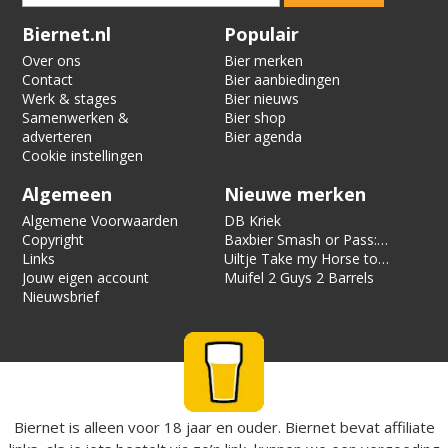
Verification code:
5704
Biernet.nl
Populair
Over ons
Bier merken
Contact
Bier aanbiedingen
Werk & stages
Bier nieuws
Samenwerken &
Bier shop
adverteren
Bier agenda
Cookie instellingen
Algemeen
Nieuwe merken
Algemene Voorwaarden
DB Kriek
Copyright
Baxbier Smash or Pass:
Links
Strata
Uiltje Take my Horse to
Jouw eigen account
the Hotel Room
Muifel 2 Guys 2 Barrels
Nieuwsbrief
Biernet is alleen voor 18 jaar en ouder. Biernet bevat affiliate