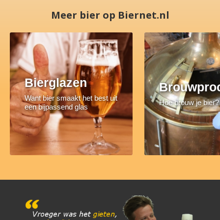
Meer bier op Biernet.nl
Bierglazen
Brouwpro
Want bier smaakt het best uit
Hoe brouw je bier?
een bijpassend glas