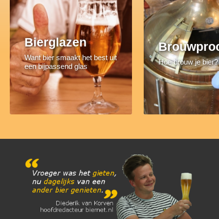
Bierglazen
Brouwpro
Want bier smaakt het best uit
Hoe brouw je bier?
een bijpassend glas