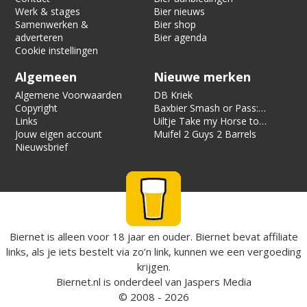
Werk & stages
Bier nieuws
Samenwerken &
Bier shop
adverteren
Bier agenda
Cookie instellingen
Algemeen
Nieuwe merken
Algemene Voorwaarden
DB Kriek
Copyright
Baxbier Smash or Pass:
Links
Strata
Uiltje Take my Horse to
Jouw eigen account
the Hotel Room
Muifel 2 Guys 2 Barrels
Nieuwsbrief
Biernet is alleen voor 18 jaar en ouder. Biernet bevat affiliate
links, als je iets bestelt via zo’n link, kunnen we een vergoeding
krijgen.
Biernet.nl
is onderdeel van
Jaspers Media
© 2008 - 2026