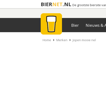
BIER
NET
.NL
De grootste biersite v
Bier
Nieuws & A
Home
Merken
Jopen mooie nel