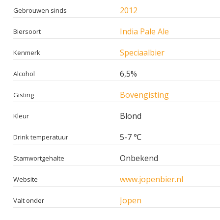
2012
Gebrouwen sinds
India Pale Ale
Biersoort
Speciaalbier
Kenmerk
6,5%
Alcohol
Bovengisting
Gisting
Blond
Kleur
5-7 ℃
Drink temperatuur
Onbekend
Stamwortgehalte
www.jopenbier.nl
Website
Jopen
Valt onder